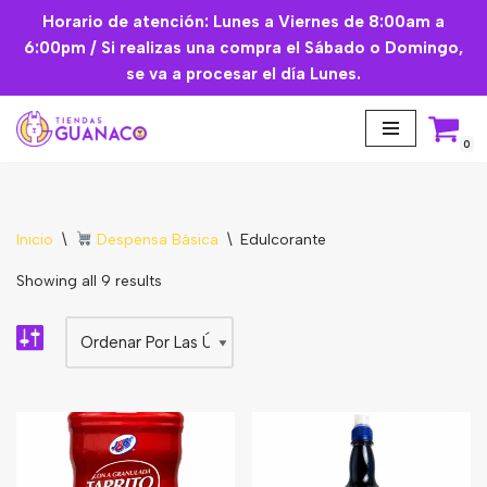
Horario de atención: Lunes a Viernes de 8:00am a
6:00pm / Si realizas una compra el Sábado o Domingo,
Saltar
se va a procesar el día Lunes.
al
contenido
0
Inicio
\
Despensa Básica
\
Edulcorante
Aceites Esenciales
Showing all 9 results
Cremas Faciales
Mascarilla facial
Suplementos
Básicos de Cocina