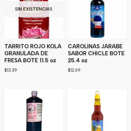
Granos
SIN EXISTENCIAS
Harinas
Edulcorante
Enlatados
Viveres
TARRITO ROJO KOLA
CAROLINAS JARABE
GRANULADA DE
SABOR CHICLE BOTE
FRESA BOTE 11.5 oz
25.4 oz
Sopas
$
13.39
$
12.69
Atoles
Congelaldos
Condimentos
Galletas
Golosinas