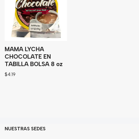
Granos
Harinas
Edulcorante
Enlatados
Viveres
MAMA LYCHA
CHOCOLATE EN
TABILLA BOLSA 8 oz
Sopas
$
4.19
Atoles
Congelaldos
Condimentos
Galletas
Golosinas
NUESTRAS SEDES