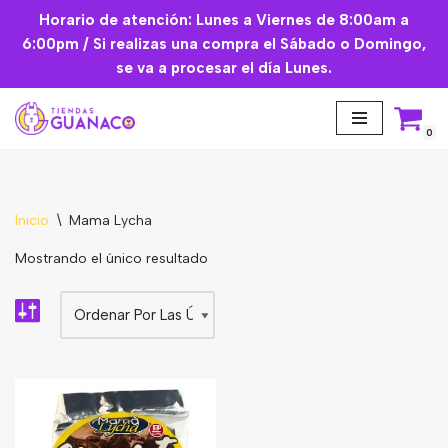
Horario de atención: Lunes a Viernes de 8:00am a
6:00pm / Si realizas una compra el Sábado o Domingo,
Saltar
se va a procesar el día Lunes.
al
contenido
0
Inicio
\
Mama Lycha
Aceites Esenciales
Mostrando el único resultado
Cremas Faciales
Mascarilla facial
Suplementos
Básicos de Cocina