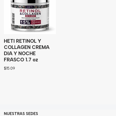
Granos
Harinas
Edulcorante
Enlatados
Viveres
HETI RETINOL Y
COLLAGEN CREMA
DIA Y NOCHE
Sopas
FRASCO 1.7 oz
Atoles
$
15.09
Congelaldos
Condimentos
Galletas
Golosinas
NUESTRAS SEDES