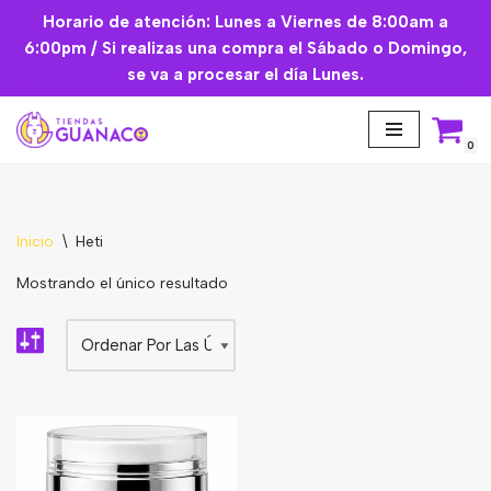
Horario de atención: Lunes a Viernes de 8:00am a
6:00pm / Si realizas una compra el Sábado o Domingo,
Saltar
se va a procesar el día Lunes.
al
contenido
0
Inicio
\
Heti
Aceites Esenciales
Mostrando el único resultado
Cremas Faciales
Mascarilla facial
Suplementos
Básicos de Cocina