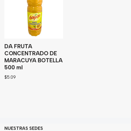
Granos
Harinas
Edulcorante
Enlatados
Viveres
DA FRUTA
CONCENTRADO DE
MARACUYA BOTELLA
Sopas
500 ml
Atoles
$
5.09
Congelaldos
Condimentos
Galletas
Golosinas
NUESTRAS SEDES