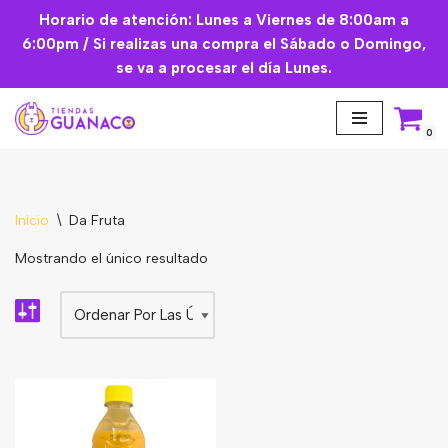
Horario de atención: Lunes a Viernes de 8:00am a
6:00pm / Si realizas una compra el Sábado o Domingo,
Saltar
se va a procesar el día Lunes.
al
contenido
0
Inicio
\
Da Fruta
Aceites Esenciales
Mostrando el único resultado
Cremas Faciales
Mascarilla facial
Suplementos
Básicos de Cocina